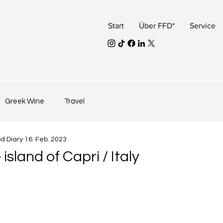
Start
Über FFD*
Service
Greek Wine
Travel
od Diary
16. Feb. 2023
island of Capri / Italy