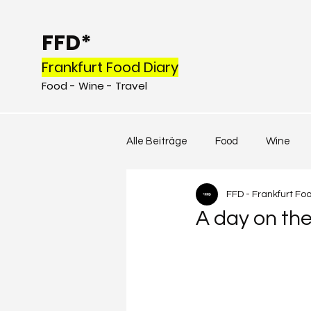
FFD*
Frankfurt Food Diary
Food - Wine - Travel
Alle Beiträge
Food
Wine
FFD - Frankfurt Fo
A day on the 