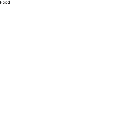
Food
Aktuelle Beiträge