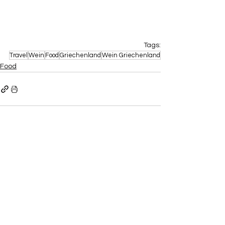
Tags:
Travel
Wein
Food
Griechenland
Wein Griechenland
Food
Aktuelle Beiträge