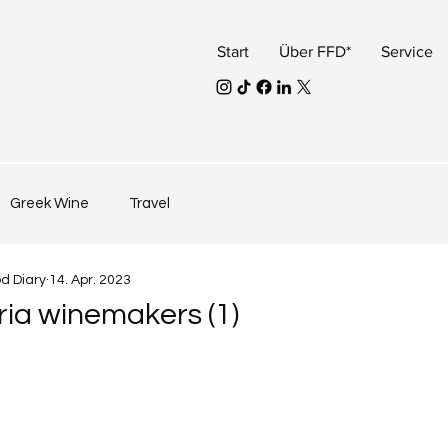
Start
Über FFD*
Service
Greek Wine
Travel
od Diary
14. Apr. 2023
ria winemakers (1)