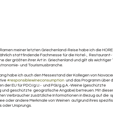
  Ramen meiner letzten Griechenland-Reise habe ich die HORE
ährlich stattfindende Fachmesse für die Hotel-,  Restaurant-
e der größten ihrer Art in  Griechenland und gilt als wichtiger 
stronomie- und Tourismusbranche. 
g habe ich auch den Messestand der Kollegen von Novacert 
tive 
#responsiblewineconsumption
  und das Programm über d
 der EU für PDO/g.U.-  und PGI/g.g.A.-Weine (geschützte 
und geschützte  geografische Angabe) betreuen. Mit diese
en Verbraucher zusätzliche Informationen in Bezug auf die  s
e oder andere Merkmale von Weinen  aufgrund ihres spezifi
 oder Ursprungs.