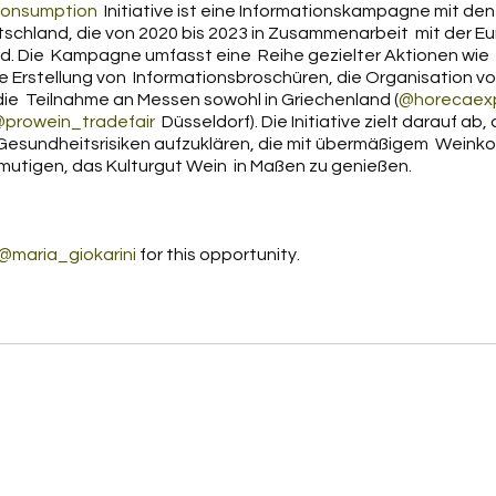
consumption
  Initiative ist eine Informationskampagne mit den 
schland, die von 2020 bis 2023 in Zusammenarbeit  mit der E
d. Die  Kampagne umfasst eine  Reihe gezielter Aktionen wie 
e Erstellung von  Informationsbroschüren, die Organisation vo
ie  Teilnahme an Messen sowohl in Griechenland (
@horecaex
prowein_tradefair
  Düsseldorf). Die Initiative zielt darauf ab
n Gesundheitsrisiken aufzuklären, die mit übermäßigem  Wein
rmutigen, das Kulturgut Wein  in Maßen zu genießen.
@maria_giokarini
 for this opportunity. 