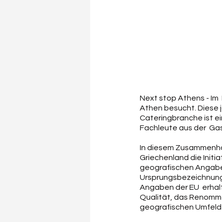
Next stop Athens - Im
Athen besucht. Diese j
Cateringbranche ist ein
Fachleute aus der  Ga
In diesem Zusammenhan
Griechenland die Initia
geografischen Angaben
Ursprungsbezeichnung 
Angaben der EU  erhalt
Qualität, das Renomme
geografischen Umfelds