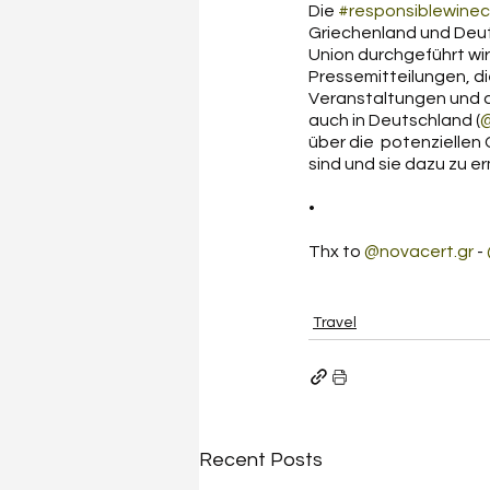
Die 
#responsiblewine
Griechenland und Deut
Union durchgeführt wir
Pressemitteilungen, di
Veranstaltungen und d
auch in Deutschland (
@
über die  potenzielle
sind und sie dazu zu e
•
Thx to 
@novacert.gr
 - 
Travel
Recent Posts