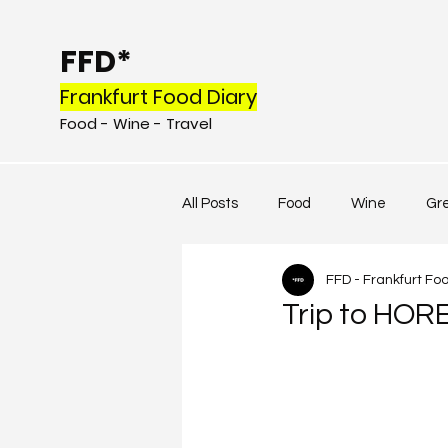
FFD*
Frankfurt Food Diary
Food - Wine - Tr
avel
All Posts
Food
Wine
Gr
FFD - Frankfurt Fo
Trip to HOR