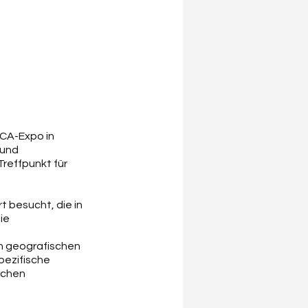
CA-Expo in  
 und 
Treffpunkt für 
besucht, die in 
ie 
n geografischen 
pezifische 
schen 