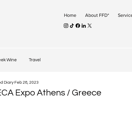
Home
About FFD*
Servic
eek Wine
Travel
od Diary
Feb 28, 2023
ECA Expo Athens / Greece