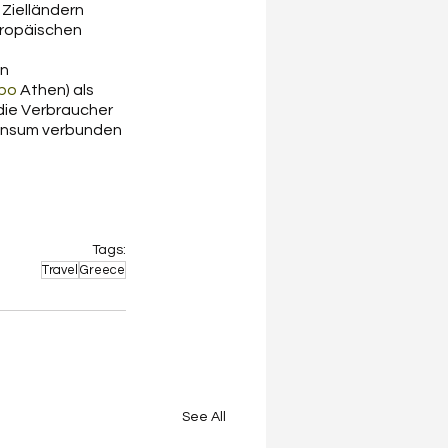
Zielländern  
uropäischen 
n 
po
 Athen) als 
, die Verbraucher 
konsum verbunden 
Tags:
Travel
Greece
See All